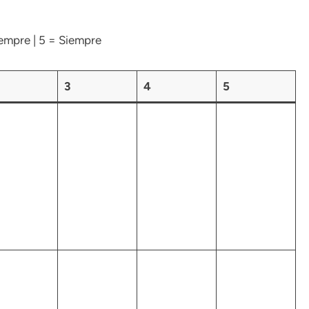
iempre | 5 = Siempre
3
4
5