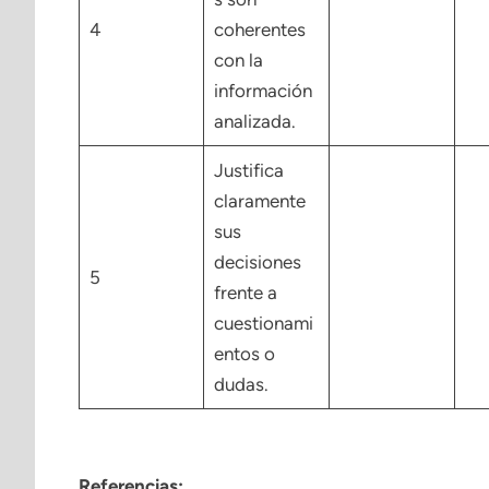
4
coherentes
con la
información
analizada.
Justifica
claramente
sus
decisiones
5
frente a
cuestionami
entos o
dudas.
Referencias: