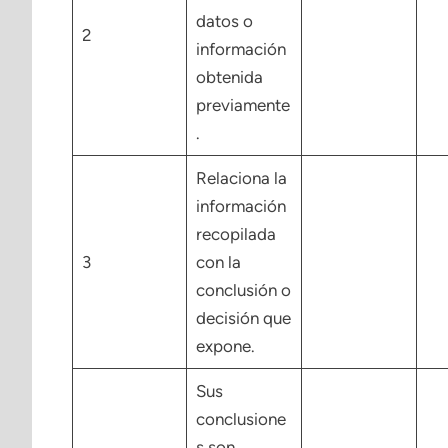
datos o
2
información
obtenida
previamente
.
Relaciona la
información
recopilada
3
con la
conclusión o
decisión que
expone.
Sus
conclusione
s son