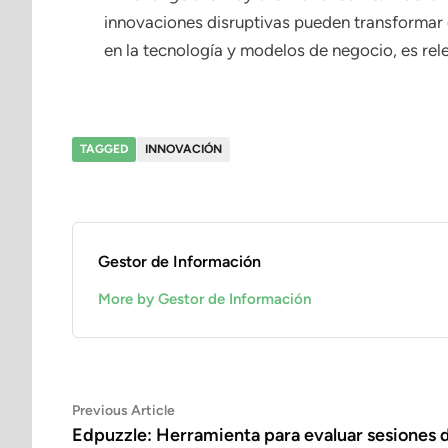
innovaciones disruptivas pueden transformar
en la tecnología y modelos de negocio, es re
TAGGED
INNOVACIÓN
Gestor de Información
More by Gestor de Información
Navegación
Previous
Previous Article
article:
Edpuzzle: Herramienta para evaluar sesiones 
de