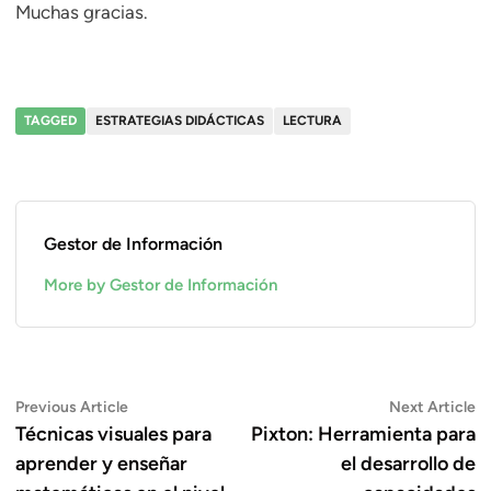
Muchas gracias.
TAGGED
ESTRATEGIAS DIDÁCTICAS
LECTURA
Gestor de Información
More by Gestor de Información
Navegación
Previous
N
Previous Article
Next Article
article:
ar
Técnicas visuales para
Pixton: Herramienta para
de
aprender y enseñar
el desarrollo de
entradas