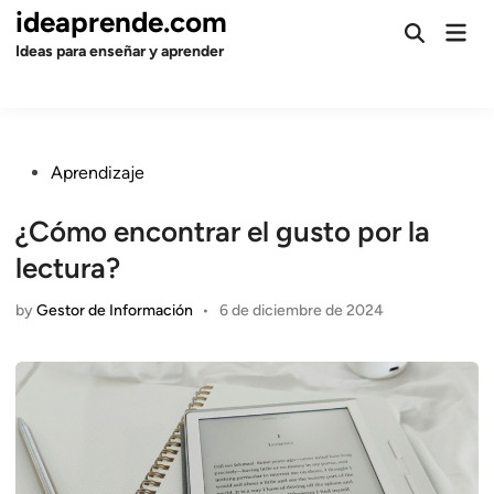
Skip
ideaprende.com
Mai
to
Open
Men
Ideas para enseñar y aprender
Search
content
Posted
Aprendizaje
in
¿Cómo encontrar el gusto por la
lectura?
by
Gestor de Información
•
6 de diciembre de 2024